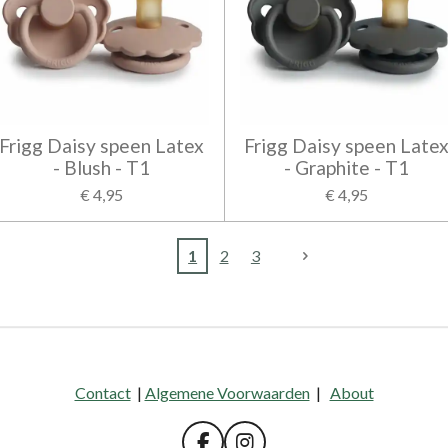
Frigg Daisy speen Latex
Frigg Daisy speen Late
- Blush - T1
- Graphite - T1
€ 4,95
€ 4,95
1
2
3
Contact
|
Algemene Voorwaarden
|
About