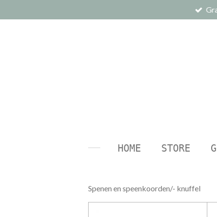
Gra
Ga
direct
naar
de
hoofdinhoud
HOME
STORE
G
Spenen en speenkoorden/- knuffel