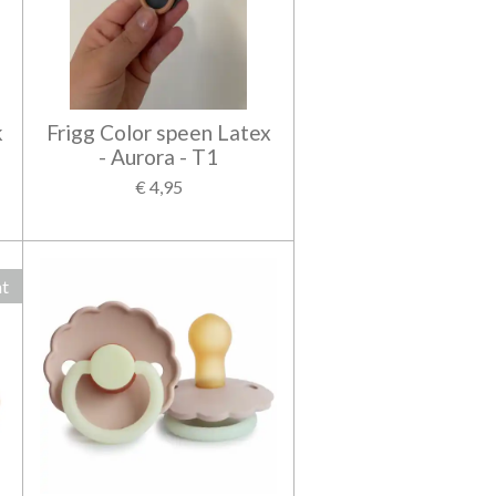
k
Frigg Color speen Latex
- Aurora - T1
€ 4,95
ht