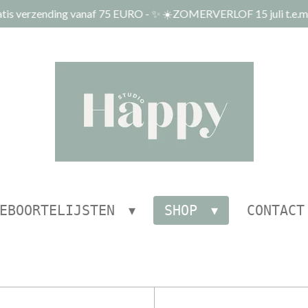
tis verzending vanaf 75 EURO - ✨ ☀️ZOMERVERLOF 15 juli t.e.m.
EBOORTELIJSTEN
SHOP
CONTACT