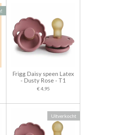
e!
Frigg Daisy speen Latex
- Dusty Rose - T1
€ 4,95
Uitverkocht