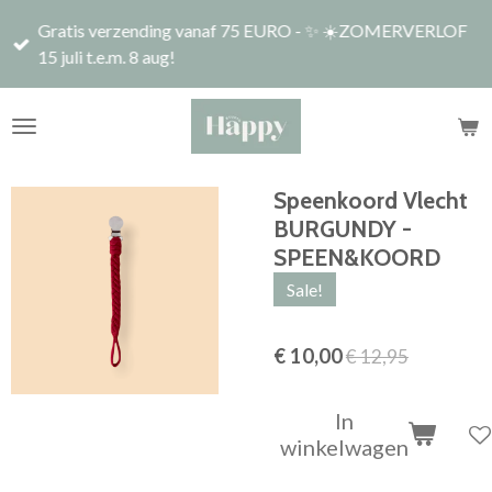
Ga
Gratis verzending vanaf 75 EURO - ✨ ☀️ZOMERVERLOF
direct
15 juli t.e.m. 8 aug!
naar
de
hoofdinhoud
Speenkoord Vlecht
BURGUNDY -
SPEEN&KOORD
Sale!
€ 10,00
€ 12,95
In
winkelwagen