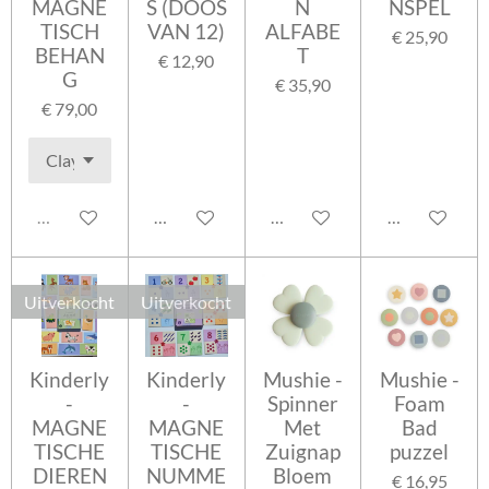
MAGNE
S (DOOS
N
NSPEL
TISCH
VAN 12)
ALFABE
€ 25,90
BEHAN
T
€ 12,90
G
€ 35,90
€ 79,00
Uitverkocht
In winkelwagen
In winkelwagen
In winkelwag
Uitverkocht
Uitverkocht
Kinderly
Kinderly
Mushie -
Mushie -
-
-
Spinner
Foam
MAGNE
MAGNE
Met
Bad
TISCHE
TISCHE
Zuignap
puzzel
DIEREN
NUMME
Bloem
€ 16,95