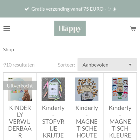
Ga
Gratis verzending vanaf 75 EURO - ✨ ☀️
direct
naar
de
hoofdinhoud
Shop
910 resultaten
Sorteer:
Uitverkocht
KINDER
Kinderly
Kinderly
Kinderly
LY
-
-
-
VERWIJ
STOFVR
MAGNE
MAGNE
DERBAA
IJE
TISCHE
TISCH
R
KRIJTJE
HOUTE
KLEURE