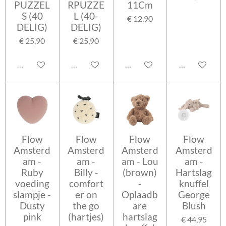
PUZZEL
RPUZZE
11Cm
S (40
L (40-
€ 12,90
DELIG)
DELIG)
€ 25,90
€ 25,90
Uitverkocht
Uitverkocht
In winkelwagen
In winkelwag
Flow
Flow
Flow
Flow
Amsterd
Amsterd
Amsterd
Amsterd
am -
am -
am - Lou
am -
Ruby
Billy -
(brown)
Hartslag
voeding
comfort
-
knuffel
slampje -
er on
Oplaadb
George
Dusty
the go
are
Blush
pink
(hartjes)
hartslag
€ 44,95