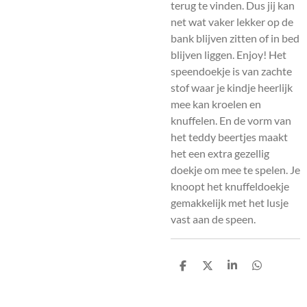
terug te vinden. Dus jij kan
net wat vaker lekker op de
bank blijven zitten of in bed
blijven liggen. Enjoy! Het
speendoekje is van zachte
stof waar je kindje heerlijk
mee kan kroelen en
knuffelen. En de vorm van
het teddy beertjes maakt
het een extra gezellig
doekje om mee te spelen. Je
knoopt het knuffeldoekje
gemakkelijk met het lusje
vast aan de speen.
D
D
S
D
e
e
h
e
l
e
a
l
e
l
r
e