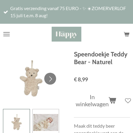
Ga
Gratis verzending vanaf 75 EURO - ✨ ☀️ZOMERVERLOF
direct
15 juli t.e.m. 8 aug!
naar
de
hoofdinhoud
Speendoekje Teddy
Bear - Naturel
€ 8,99
In
winkelwagen
Maak dit teddy beer
speendoekje vast aan de