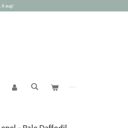
 8 aug!
epel - Pale Daffodil