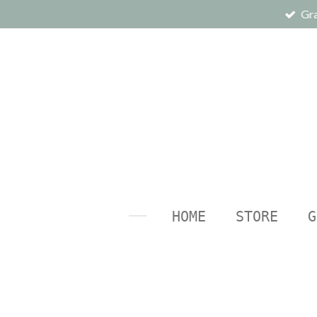
Gra
Ga
direct
naar
de
hoofdinhoud
HOME
STORE
G