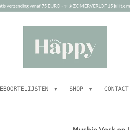
tis verzending vanaf 75 EURO - ✨ ☀️ZOMERVERLOF 15 juli t.e.m.
EBOORTELIJSTEN
SHOP
CONTACT
Mushie Vork en L