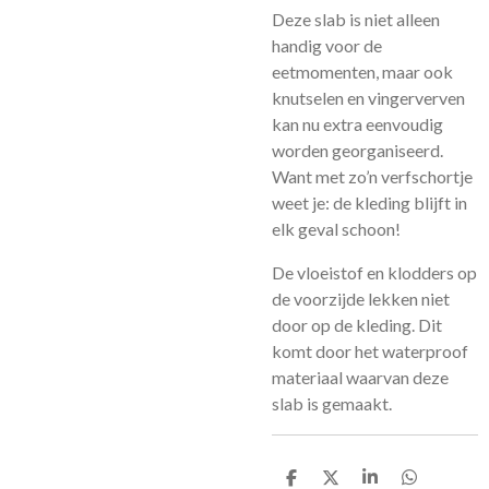
Deze slab is niet alleen
handig voor de
eetmomenten, maar ook
knutselen en vingerverven
kan nu extra eenvoudig
worden georganiseerd.
Want met zo’n verfschortje
weet je: de kleding blijft in
elk geval schoon!
De vloeistof en klodders op
de voorzijde lekken niet
door op de kleding. Dit
komt door het waterproof
materiaal waarvan deze
slab is gemaakt.
D
D
S
D