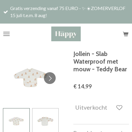
Ga
Gratis verzending vanaf 75 EURO - ✨ ☀️ZOMERVERLOF
direct
15 juli t.e.m. 8 aug!
naar
de
hoofdinhoud
Jollein - Slab
Waterproof met
mouw - Teddy Bear
€ 14,99
Uitverkocht