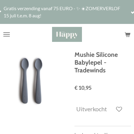
De winkel is
Ga
nding vanaf 75 EURO - ✨ ☀️ZOMERVERLOF
17u, vrijdag 
direct
 aug!
16u
naar
de
hoofdinhoud
Mushie Silicone
Babylepel -
Tradewinds
€ 10,95
Uitverkocht