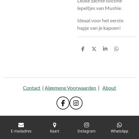
Leuke zachte silicone
lepeltjes van Mushie.
Ideaal voor het eerste
hapje van je kapoen!
D
D
S
D
e
e
h
e
l
e
a
l
e
l
r
e
n
e
n
Contact
|
Algemene Voorwaarden
|
About
F
I
a
n
c
s
e
t
b
a
E-mailadres
Kaart
Instagram
WhatsApp
o
g