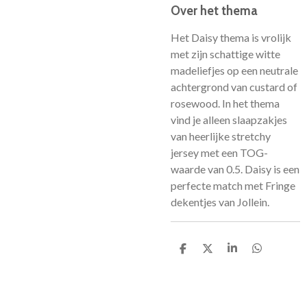
Over het thema
Het Daisy thema is vrolijk
met zijn schattige witte
madeliefjes op een neutrale
achtergrond van custard of
rosewood. In het thema
vind je alleen slaapzakjes
van heerlijke stretchy
jersey met een TOG-
waarde van 0.5. Daisy is een
perfecte match met Fringe
dekentjes van Jollein.
D
D
S
D
e
e
h
e
l
e
a
l
e
l
r
e
n
e
n