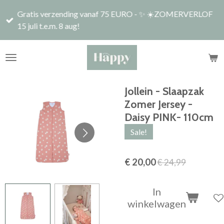
Ga
Gratis verzending vanaf 75 EURO - ✨ ☀️ZOMERVERLOF
direct
15 juli t.e.m. 8 aug!
naar
de
hoofdinhoud
Jollein - Slaapzak
Zomer Jersey -
Daisy PINK- 110cm
Sale!
€ 20,00
€ 24,99
In
winkelwagen