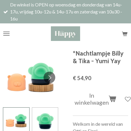
De winkel is OPEN op woensdag en donderdag van 14u-
Ga
17u, vrijdag 10u-12u & 14u-17u en zaterdag van 10u30 -
direct
16u
naar
de
hoofdinhoud
*Nachtlampje Billy
& Tika - Yumi Yay
€ 54,90
In
winkelwagen
Welkom in de wereld van
Otti en Finn!