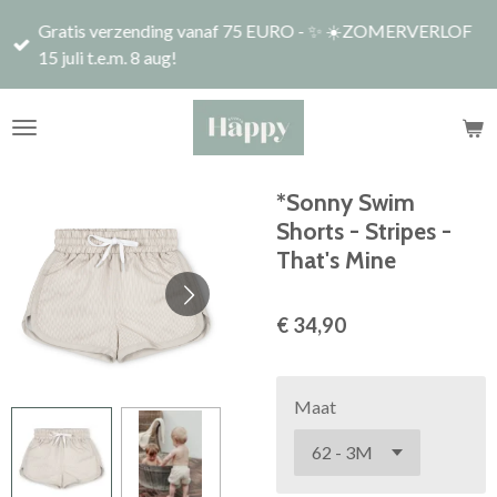
Ga
Gratis verzending vanaf 75 EURO - ✨ ☀️ZOMERVERLOF
direct
15 juli t.e.m. 8 aug!
naar
de
hoofdinhoud
*Sonny Swim
Shorts - Stripes -
That's Mine
€ 34,90
Maat