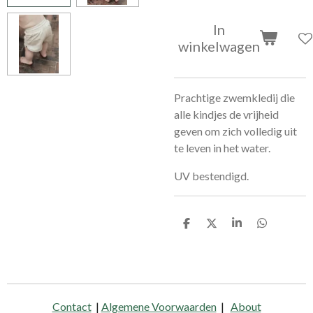
In
winkelwagen
Prachtige zwemkledij die
alle kindjes de vrijheid
geven om zich volledig uit
te leven in het water.
UV bestendigd.
D
D
S
D
e
e
h
e
l
e
a
l
e
l
r
e
n
e
n
Contact
|
Algemene Voorwaarden
|
About