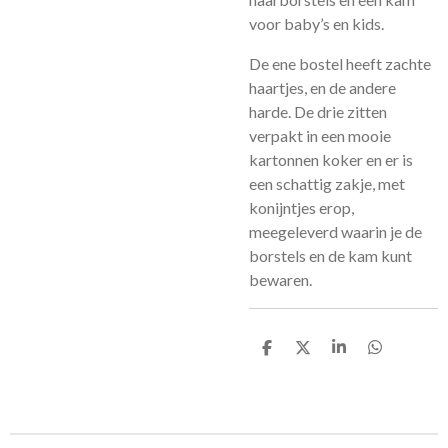
voor baby’s en kids.
De ene bostel heeft zachte
haartjes, en de andere
harde. De drie zitten
verpakt in een mooie
kartonnen koker en er is
een schattig zakje, met
konijntjes erop,
meegeleverd waarin je de
borstels en de kam kunt
bewaren.
D
D
S
D
e
e
h
e
l
e
a
l
e
l
r
e
n
e
n