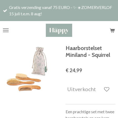
Ga
Gratis verzending vanaf 75 EURO - ✨ ☀️ZOMERVERLOF
direct
15 juli t.e.m. 8 aug!
naar
de
hoofdinhoud
Haarborstelset
Miniland - Squirrel
€ 24,99
Uitverkocht
Een prachtige set met twee
haarborstels en een kam