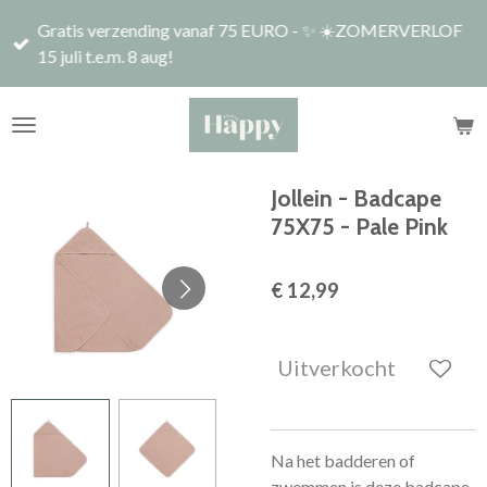
Ga
Gratis verzending vanaf 75 EURO - ✨ ☀️ZOMERVERLOF
direct
15 juli t.e.m. 8 aug!
naar
de
hoofdinhoud
Jollein - Badcape
75X75 - Pale Pink
€ 12,99
Uitverkocht
Na het badderen of
zwemmen is deze badcape