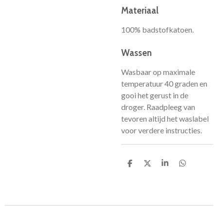
Materiaal
100% badstofkatoen.
Wassen
Wasbaar op maximale
temperatuur 40 graden en
gooi het gerust in de
droger. Raadpleeg van
tevoren altijd het waslabel
voor verdere instructies.
D
D
S
D
e
e
h
e
l
e
a
l
e
l
r
e
n
e
n