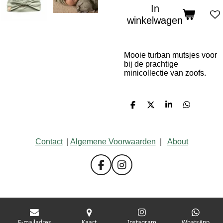
In
winkelwagen
Mooie turban mutsjes voor
bij de prachtige
minicollectie van zoofs.
D
D
S
D
e
e
h
e
l
e
a
l
e
l
r
e
n
e
n
Contact
|
Algemene Voorwaarden
|
About
F
I
a
n
c
s
e
t
b
a
o
g
E-mailadres
Kaart
Instagram
WhatsApp