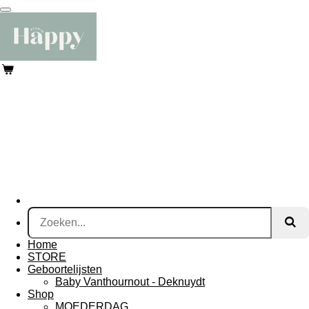
Ga
direct
naar
de
hoofdinhoud
Home
STORE
Geboortelijsten
Baby Vanthournout - Deknuydt
Shop
MOEDERDAG