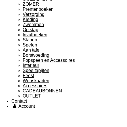
ZOMER
Prentenboeken
Verzorging
Kleding
Zwemmen
Op stap
Invulboeken
Slapen
Spelen
Aan tafel
Borstvoeding
Fopspeen en Accessoires
Interieur
Speeltapijten
Feest
Wenskaarten
Accessoires
CADEAUBONNEN
OUTLET
Contact
Account