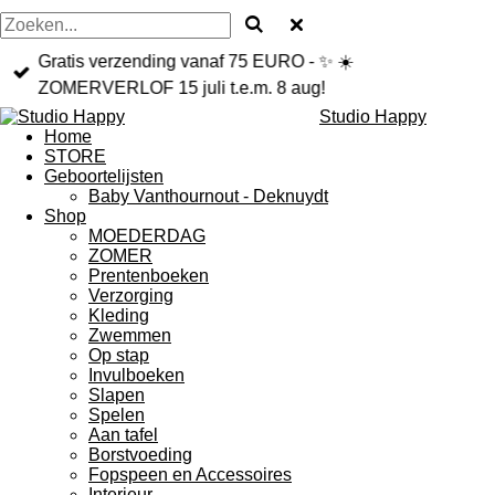
Gratis verzending vanaf 75 EURO - ✨ ☀️
ZOMERVERLOF 15 juli t.e.m. 8 aug!
Studio Happy
Home
STORE
Geboortelijsten
Baby Vanthournout - Deknuydt
Shop
MOEDERDAG
ZOMER
Prentenboeken
Verzorging
Kleding
Zwemmen
Op stap
Invulboeken
Slapen
Spelen
Aan tafel
Borstvoeding
Fopspeen en Accessoires
Interieur