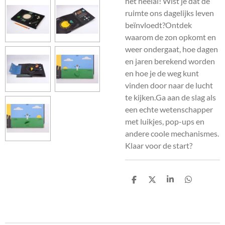
het heelal! Wist je dat de
ruimte ons dagelijks leven
beïnvloedt?Ontdek
waarom de zon opkomt en
weer ondergaat, hoe dagen
en jaren berekend worden
en hoe je de weg kunt
vinden door naar de lucht
te kijken.Ga aan de slag als
een echte wetenschapper
met luikjes, pop-ups en
andere coole mechanismes.
Klaar voor de start?
D
D
S
D
e
e
h
e
l
e
a
l
e
l
r
e
n
e
n