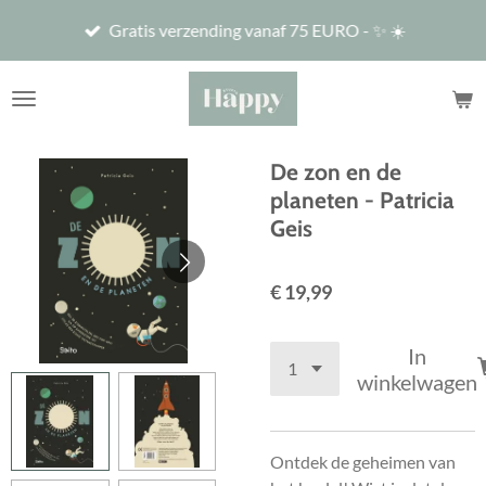
Ga
Gratis verzending vanaf 75 EURO - ✨ ☀️
direct
naar
de
hoofdinhoud
De zon en de
planeten - Patricia
Geis
€ 19,99
In
winkelwagen
Ontdek de geheimen van