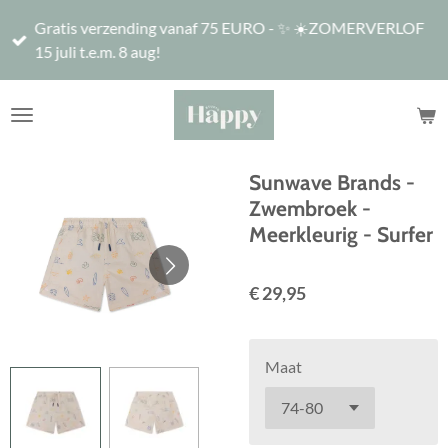
Ga
Gratis verzending vanaf 75 EURO - ✨ ☀️ZOMERVERLOF
direct
15 juli t.e.m. 8 aug!
naar
de
hoofdinhoud
Sunwave Brands -
Zwembroek -
Meerkleurig - Surfer
€ 29,95
Maat