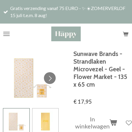
Ga
Gratis verzending vanaf 75 EURO - ✨ ☀️ZOMERVERLOF
direct
15 juli t.e.m. 8 aug!
naar
de
hoofdinhoud
Sunwave Brands -
Strandlaken
Microvezel - Geel -
Flower Market - 135
x 65 cm
€ 17,95
In
winkelwagen