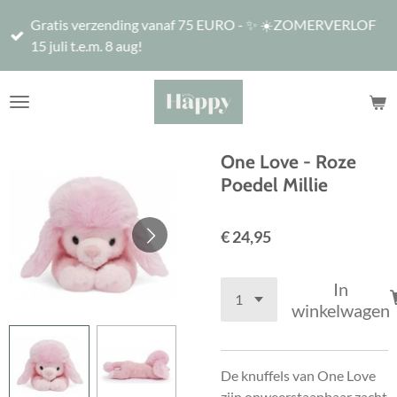
Ga
Gratis verzending vanaf 75 EURO - ✨ ☀️ZOMERVERLOF
direct
15 juli t.e.m. 8 aug!
naar
de
hoofdinhoud
One Love - Roze
Poedel Millie
€ 24,95
In
winkelwagen
De knuffels van One Love
zijn onweerstaanbaar zacht