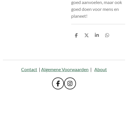
goed aanvoelen, maar ook
goed doen voor mens en
planeet!
D
D
S
D
e
e
h
e
l
e
a
l
e
l
r
e
n
e
n
Contact
|
Algemene Voorwaarden
|
About
F
I
a
n
c
s
e
t
b
a
o
g
o
r
k
a