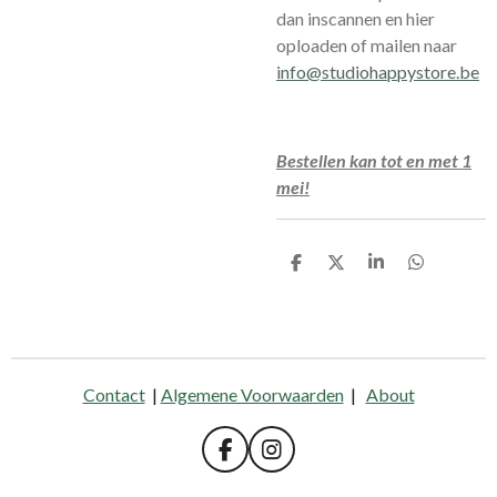
dan inscannen en hier
oploaden of mailen naar
info@studiohappystore.be
Bestellen kan tot en met 1
mei!
D
D
S
D
e
e
h
e
l
e
a
l
e
l
r
e
n
e
n
Contact
|
Algemene Voorwaarden
|
About
F
I
a
n