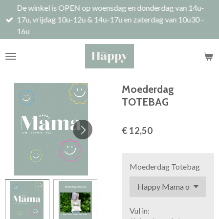
De winkel is OPEN op woensdag en donderdag van 14u-
Ga
17u, vrijdag 10u-12u & 14u-17u en zaterdag van 10u30 -
direct
16u
naar
de
hoofdinhoud
Moederdag
TOTEBAG
€ 12,50
Moederdag Totebag
Vul in: