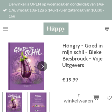
De winkel is OPEN op woensdag en donderdag van 14u-
Ga
17u, vrijdag 10u-12u & 14u-17u en zaterdag van 10u30 -
direct
16u
naar
de
hoofdinhoud
Höngry - Goed in
mijn schil - Bieke
Biesbrouck - Vrije
Uitgevers
€ 19,99
In
winkelwagen