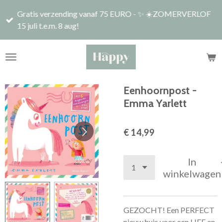
Ga
Gratis verzending vanaf 75 EURO - ✨ ☀️ZOMERVERLOF
direct
15 juli t.e.m. 8 aug!
naar
de
hoofdinhoud
Eenhoornpost -
Emma Yarlett
€ 14,99
In
winkelwagen
GEZOCHT! Een PERFECT
nieuw huis voor een LIEF en