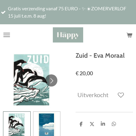
De winke
Ga
erzending vanaf 75 EURO - ✨ ☀️ZOMERVERLOF
17u, vri
direct
e.m. 8 aug!
16u
naar
de
hoofdinhoud
Zuid - Eva Moraal
€ 20,00
Uitverkocht
D
D
S
D
e
e
h
e
l
e
a
l