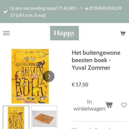
Ga
Gratis verzending vanaf 75 EURO - ✨ ☀️ZOMERVERLOF
direct
15 juli t.e.m. 8 aug!
naar
de
hoofdinhoud
Het buitengewone
beesten boek -
Yuval Zommer
€ 17,50
In
winkelwagen