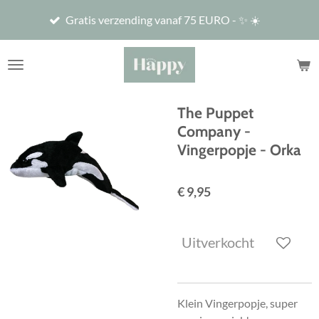
De winke
Ga
Gratis verzending vanaf 75 EURO - ✨ ☀️
12u & 14
direct
naar
de
hoofdinhoud
The Puppet
Company -
Vingerpopje - Orka
€ 9,95
Uitverkocht
Klein Vingerpopje, super