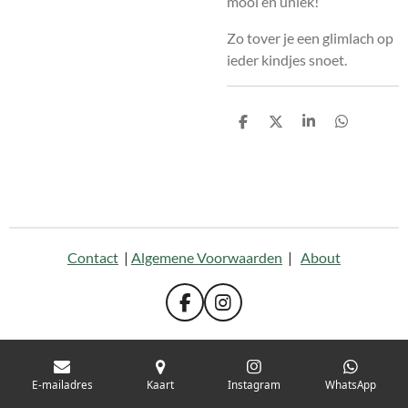
mooi en uniek!
Zo tover je een glimlach op
ieder kindjes snoet.
D
D
S
D
e
e
h
e
l
e
a
l
e
l
r
e
n
e
n
Contact
|
Algemene Voorwaarden
|
About
F
I
a
n
c
s
e
t
b
a
E-mailadres
Kaart
Instagram
WhatsApp
o
g