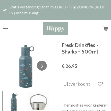
Ga
Gratis verzending vanaf 75 EURO - ✨ ☀️ZOMERVERLOF
direct
15 juli t.e.m. 8 aug!
naar
de
hoofdinhoud
Fresk Drinkfles -
Sharks - 500ml
€ 26,95
Uitverkocht
Thermosfles voor kinderen
met een inhoud van 500 ml.