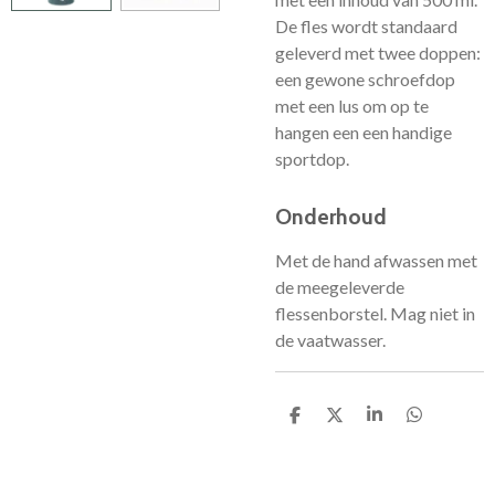
De fles wordt standaard
geleverd met twee doppen:
een gewone schroefdop
met een lus om op te
hangen een een handige
sportdop.
Onderhoud
Met de hand afwassen met
de meegeleverde
flessenborstel. Mag niet in
de vaatwasser.
D
D
S
D
e
e
h
e
l
e
a
l
e
l
r
e
n
e
n