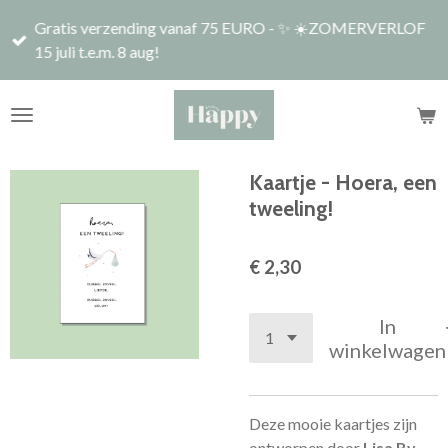
Ga
Gratis verzending vanaf 75 EURO - ✨ ☀️ZOMERVERLOF
direct
15 juli t.e.m. 8 aug!
naar
de
hoofdinhoud
Kaartje - Hoera, een
tweeling!
€ 2,30
In
winkelwagen
Deze mooie kaartjes zijn
ontworpen door
Lisa By