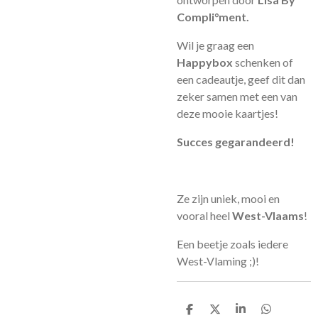
Compli°ment.
Wil je graag een
Happybox
schenken of
een cadeautje, geef dit dan
zeker samen met een van
deze mooie kaartjes!
Succes gegarandeerd!
Ze zijn uniek, mooi en
vooral heel
West-Vlaams
!
Een beetje zoals iedere
West-Vlaming ;)!
D
D
S
D