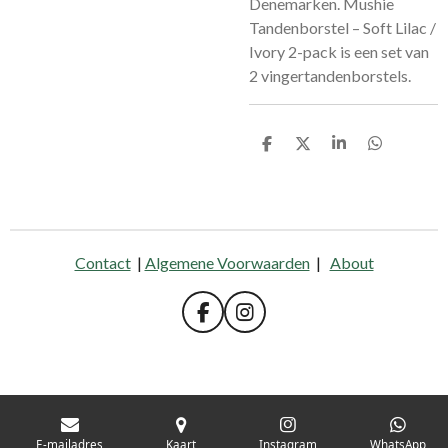
Denemarken. Mushie
Tandenborstel – Soft Lilac /
Ivory 2-pack is een set van
2 vingertandenborstels.
D
D
S
D
e
e
h
e
l
e
a
l
e
l
r
e
n
e
n
Contact
|
Algemene Voorwaarden
|
About
F
I
a
n
c
s
e
t
b
a
o
g
o
r
E-mailadres
Kaart
Instagram
WhatsApp