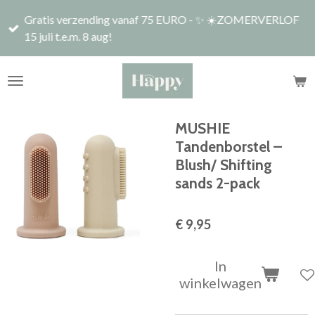
Ga
Gratis verzending vanaf 75 EURO - ✨ ☀️ZOMERVERLOF
direct
15 juli t.e.m. 8 aug!
naar
de
hoofdinhoud
MUSHIE
Tandenborstel –
Blush/ Shifting
sands 2-pack
€ 9,95
In
winkelwagen