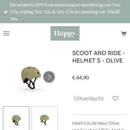
De winkel is OPEN op woensdag en donderdag van 14u-
Ga
17u, vrijdag 10u-12u & 14u-17u en zaterdag van 10u30 -
direct
16u
naar
de
hoofdinhoud
SCOOT AND RIDE -
HELMET S - OLIVE
€ 44,90
Uitverkocht
Helm S in de kleur Olive
van Scoot and Ride. Laat je