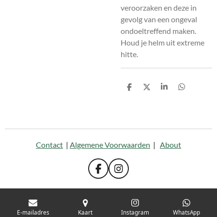
veroorzaken en deze in
gevolg van een ongeval
ondoeltreffend maken.
Houd je helm uit extreme
hitte.
D
D
S
D
e
e
h
e
l
e
a
l
e
l
r
e
n
e
n
Contact
|
Algemene Voorwaarden
|
About
F
I
a
n
c
s
e
t
b
a
E-mailadres
Kaart
Instagram
WhatsApp