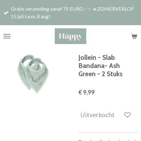
Ga
Gratis verzending vanaf 75 EURO - ✨ ☀️ZOMERVERLOF
direct
15 juli t.e.m. 8 aug!
naar
de
hoofdinhoud
Jollein - Slab
Bandana- Ash
Green - 2 Stuks
€ 9,99
Uitverkocht