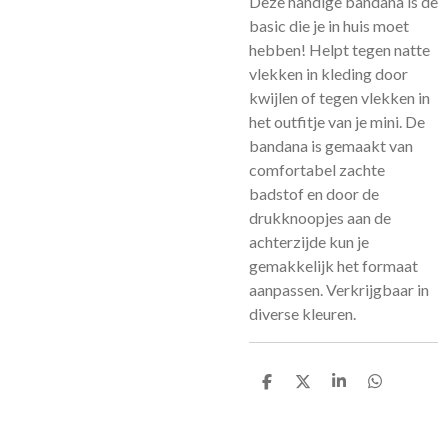
Deze handige bandana is de
basic die je in huis moet
hebben! Helpt tegen natte
vlekken in kleding door
kwijlen of tegen vlekken in
het outfitje van je mini. De
bandana is gemaakt van
comfortabel zachte
badstof en door de
drukknoopjes aan de
achterzijde kun je
gemakkelijk het formaat
aanpassen. Verkrijgbaar in
diverse kleuren.
D
D
S
D
e
e
h
e
l
e
a
l
e
l
r
e