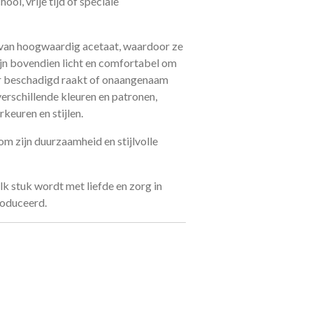
ol, vrije tijd of speciale
 van hoogwaardig acetaat, waardoor ze
ijn bovendien licht en comfortabel om
ar beschadigd raakt of onaangenaam
 verschillende kleuren en patronen,
keuren en stijlen.
m zijn duurzaamheid en stijlvolle
lk stuk wordt met liefde en zorg in
roduceerd.