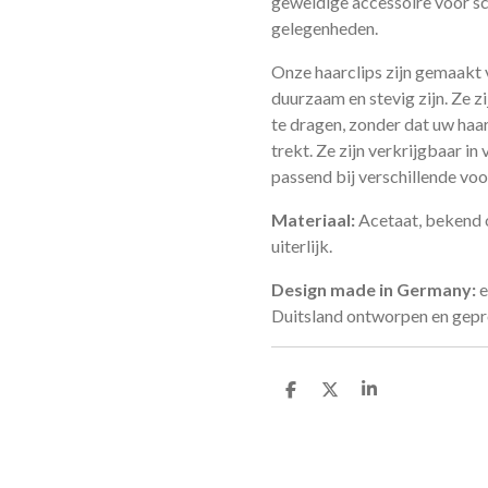
geweldige accessoire voor scho
gelegenheden.
Onze haarclips zijn gemaakt
duurzaam en stevig zijn. Ze z
te dragen, zonder dat uw ha
trekt. Ze zijn verkrijgbaar in
passend bij verschillende voor
Materiaal:
Acetaat, bekend o
uiterlijk.
Design made in Germany:
e
Duitsland ontworpen en gep
D
D
S
e
e
h
l
e
a
e
l
r
n
e