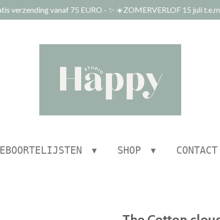
tis verzending vanaf 75 EURO - ✨ ☀️ZOMERVERLOF 15 juli t.e.m.
EBOORTELIJSTEN
SHOP
CONTACT
The Cotton cloud