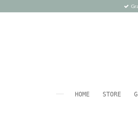
Gra
Ga
direct
naar
de
hoofdinhoud
HOME
STORE
G