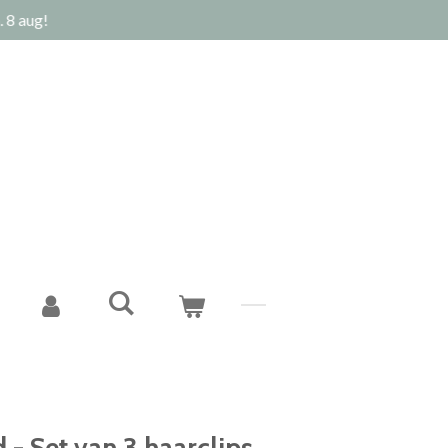
 8 aug!
 - Set van 3 haarclips