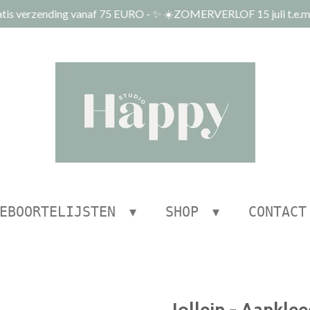
tis verzending vanaf 75 EURO - ✨ ☀️ZOMERVERLOF 15 juli t.e.m.
EBOORTELIJSTEN
SHOP
CONTACT
Jollein - Aankl