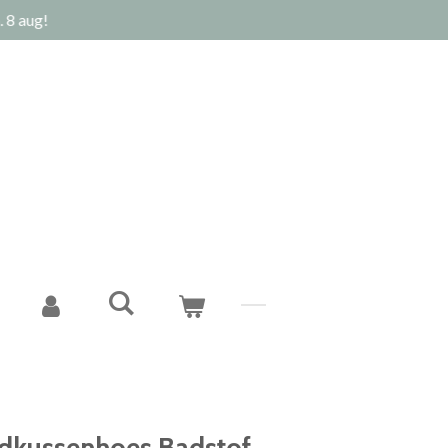
 8 aug!
eedkussenhoes Badstof