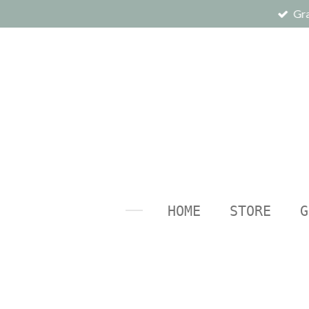
Gra
Ga
direct
naar
de
hoofdinhoud
HOME
STORE
G