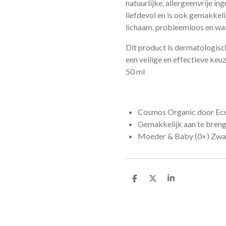
natuurlijke, allergeenvrije i
liefdevol en is ook gemakkeli
lichaam, probleemloos en wa
Dit product is dermatologisch
een ​​veilige en effectieve k
50 ml
Cosmos Organic door Eco
Gemakkelijk aan te breng
Moeder & Baby (0+) Zwa
D
D
S
e
e
h
l
e
a
e
l
r
n
e