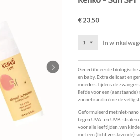
€ 23,50
In winkelwag
Gecertificeerde biologisch
en baby. Extra delicaat en g
moeders tijdens de zwanger
liefde voor een (aanstaande) 
zonnebrandcrème de veiligste
Geformuleerd met niet-nano 
tegen UVA- en UVB-stralen e
voor alle leeftijden, van kin
met een (licht verslavende) 