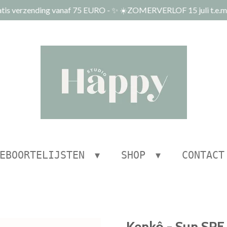
tis verzending vanaf 75 EURO - ✨ ☀️ZOMERVERLOF 15 juli t.e.m.
EBOORTELIJSTEN
SHOP
CONTACT
Kenkô - Sun SPF