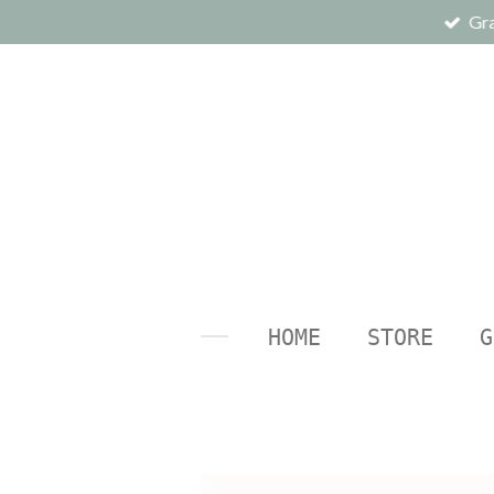
Gra
Ga
direct
naar
de
hoofdinhoud
HOME
STORE
G