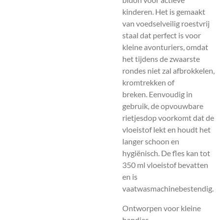
kinderen.
Het is gemaakt
van voedselveilig roestvrij
staal dat perfect is voor
kleine avonturiers, omdat
het tijdens de zwaarste
rondes niet zal afbrokkelen,
kromtrekken of
breken.
Eenvoudig in
gebruik, de opvouwbare
rietjesdop voorkomt dat de
vloeistof lekt en houdt het
langer schoon en
hygiënisch.
De fles kan tot
350 ml vloeistof bevatten
en is
vaatwasmachinebestendig.
Ontworpen voor kleine
handjes