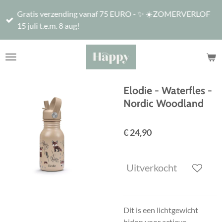
Ga
Gratis verzending vanaf 75 EURO - ✨ ☀️ZOMERVERLOF
direct
15 juli t.e.m. 8 aug!
naar
de
hoofdinhoud
Elodie - Waterfles -
Nordic Woodland
€ 24,90
Uitverkocht
Dit is een lichtgewicht
bidon voor actieve