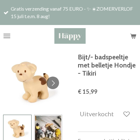
Ga
Gratis verzending vanaf 75 EURO - ✨ ☀️ZOMERVERLOF
direct
15 juli t.e.m. 8 aug!
naar
de
hoofdinhoud
Bijt/- badspeeltje
met belletje Hondje
- Tikiri
€ 15,99
Uitverkocht