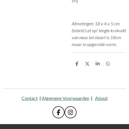
vrij
Afmetingen: 18 x 4 x 5 cm
(lxbxh) Let op! lengte krokodil
van neus tot staart is 18cm
maar in opgerolde vorm.
D
D
S
D
e
e
h
e
l
e
a
l
e
l
r
e
n
e
n
Contact
|
Algemene Voorwaarden
|
About
F
I
a
n
c
s