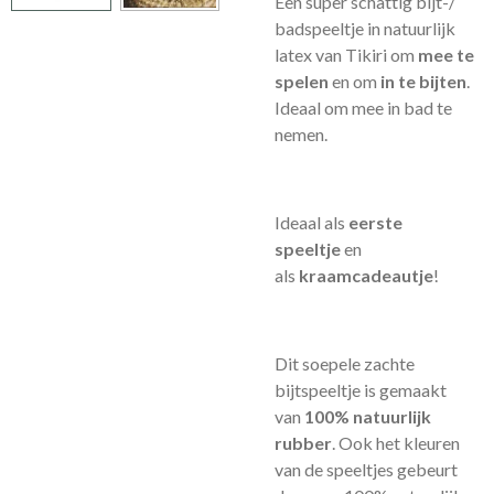
Een super schattig bijt-/
badspeeltje in natuurlijk
latex van Tikiri om
mee te
spelen
en om
in te bijten
.
Ideaal om mee in bad te
nemen.
Ideaal als
eerste
speeltje
en
als
kraamcadeautje
!
Dit soepele zachte
bijtspeeltje is gemaakt
van
100% natuurlijk
rubber
. Ook het kleuren
van de speeltjes gebeurt