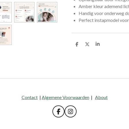
Amber kleur ademend lich
Handig voor onderweg do
Perfect instapmodel voor 
D
D
S
e
e
h
l
e
a
e
l
r
n
e
Contact
|
Algemene Voorwaarden
|
About
F
I
a
n
c
s