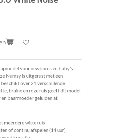
en
stapmodel voor newborns en baby's
ze Numsy is uitgerust met een
beschikt over 21 verschillende
tte, bruine en roze ruis geeft dit model
 en baarmoeder geluiden af.
et meerdere witte ruis
en of continu afspelen (14 uur)
everd koordje