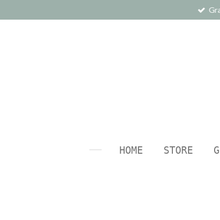
Gra
Ga
direct
naar
de
hoofdinhoud
HOME
STORE
G