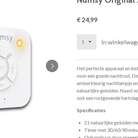
€ 24,99
In winkelwag
Het perfecte apparaat en in
voor een goede nachtrust. De
amberkleurig nachtlampje en 
natuurlijke geluiden. Naast wi
ook een rustgevende hartslag
Specificaties
21 natuurlijke geluiden m
Timer met 30/60/90 minut
Ophangbaar door meegel