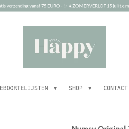
tis verzending vanaf 75 EURO - ✨ ☀️ZOMERVERLOF 15 juli t.e.m.
EBOORTELIJSTEN
SHOP
CONTACT
Numsy Original 