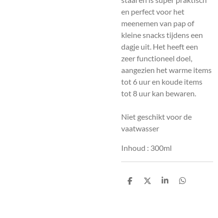
en perfect voor het
meenemen van
pap of
kleine snacks tijdens een
dagje uit. Het heeft
een
zeer functioneel doel,
aangezien het warme items
tot
6 uur en koude items
tot 8 uur kan bewaren.
Niet geschikt voor de
vaatwasser
Inhoud : 300ml
D
D
S
D
e
e
h
e
l
e
a
l
e
l
r
e
n
e
n