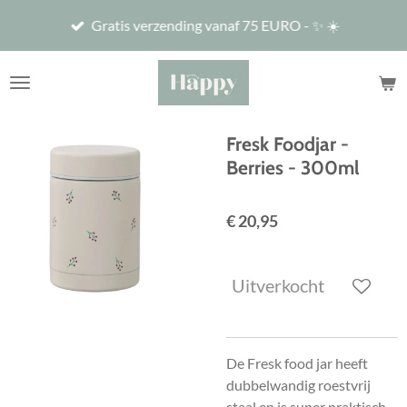
Ga
Gratis verzending vanaf 75 EURO - ✨ ☀️
direct
naar
de
hoofdinhoud
Fresk Foodjar -
Berries - 300ml
€ 20,95
Uitverkocht
De Fresk food jar heeft
dubbelwandig roestvrij
staal
en is super praktisch