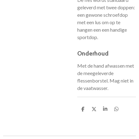
geleverd met twee doppen:
een gewone schroefdop
met een lus om op te
hangen een een handige
sportdop.
Onderhoud
Met de hand afwassen met
de meegeleverde
flessenborstel. Mag niet in
de vaatwasser.
D
D
S
D
e
e
h
e
l
e
a
l
e
l
r
e
n
e
n