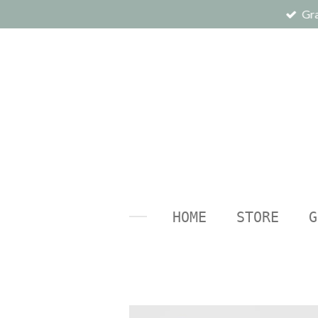
Gra
Ga
direct
naar
de
hoofdinhoud
HOME
STORE
G