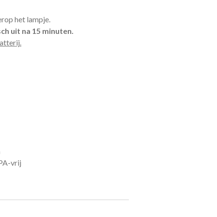
rop het lampje.
ch uit na 15 minuten.
tterij.
m
PA-vrij