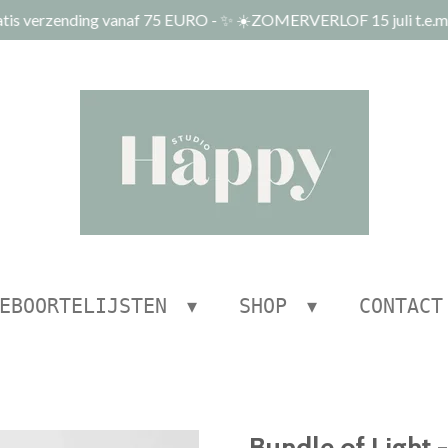
tis verzending vanaf 75 EURO - ✨ ☀️ZOMERVERLOF 15 juli t.e.m.
EBOORTELIJSTEN
SHOP
CONTACT
Bundle of Light -