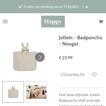
Ga
Gratis verzending vanaf 75 EURO - ✨ ☀️
direct
naar
de
hoofdinhoud
Jollein - Badponcho
- Nougat
€ 23,99
Uitverkocht
Met deze stijlvolle Jollein
Badponcho blijft je kindje
lekker warm als het uit bad