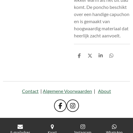
komt. De poncho beschikt
over een handige capuchon
en is gemaakt van
hoogwaardig materiaal dat
heerlijk zacht aanvoelt.
D
D
S
D
e
e
h
e
l
e
a
l
e
l
r
e
n
e
n
Contact
|
Algemene Voorwaarden
|
About
F
I
a
n
c
s
e
t
b
a
E-mailadres
Kaart
Instagram
WhatsApp