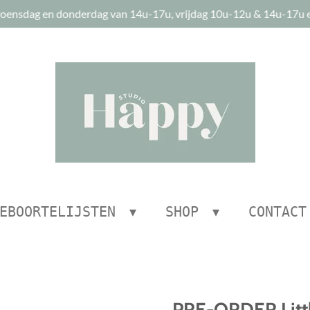
oensdag en donderdag van 14u-17u, vrijdag 10u-12u & 14u-17u e
EBOORTELIJSTEN
SHOP
CONTACT
PRE-ORDER Litt