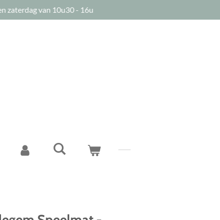
n zaterdag van 10u30 - 16u
legem Speelmat -