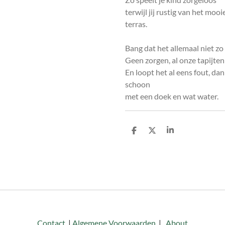
terwijl jij rustig van het mooi
terras.
Bang dat het allemaal niet zo 
Geen zorgen, al onze tapijten 
En loopt het al eens fout, da
schoon
met een doek en wat water.
D
D
S
e
e
h
l
e
a
e
l
r
n
e
Contact
|
Algemene Voorwaarden
|
About