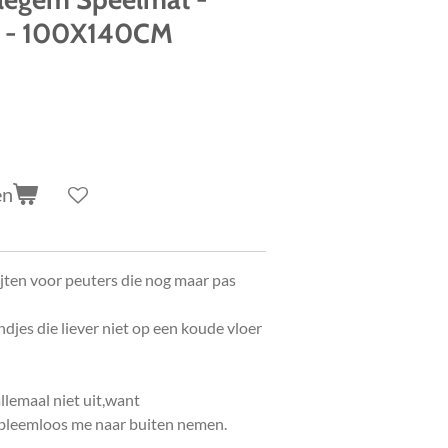
er - 100X140CM
en
ijten voor peuters die nog maar pas
djes die liever niet op een koude vloer
llemaal niet uit,want
obleemloos me naar buiten nemen.