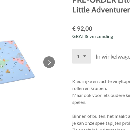
Little Adventur
€ 92,00
GRATIS verzending
In winkelwag
Kleurrijke en zachte vinyltap
rollen en kruipen.
Maar ook voor iets oudere kin
spelen.
Binnen of buiten, het maakt a
je kan onze speeltapijten pr
Zo speelt je kind zorgeloos